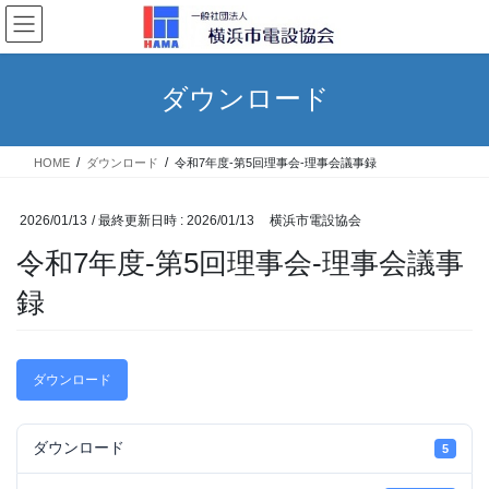
コ
ナ
ン
ビ
テ
ゲ
ン
ー
ダウンロード
ツ
シ
へ
ョ
ス
ン
HOME
ダウンロード
令和7年度-第5回理事会-理事会議事録
キ
に
ッ
移
プ
動
2026/01/13
/ 最終更新日時 :
2026/01/13
横浜市電設協会
令和7年度-第5回理事会-理事会議事
録
ダウンロード
ダウンロード
5