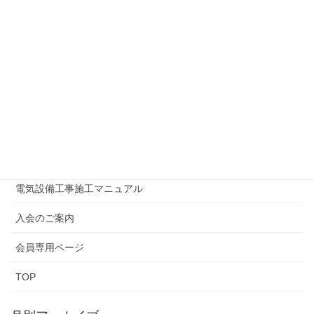
事務局アクセス
行政情報等
書類一覧
リンク集
広報誌はまでん
情報公開
電気設備工事施工マニュアル
入会のご案内
会員専用ページ
TOP