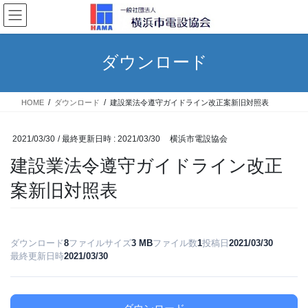
コ
ナ
ン
ビ
テ
ゲ
ン
ー
ダウンロード
ツ
シ
へ
ョ
ス
ン
HOME
ダウンロード
建設業法令遵守ガイドライン改正案新旧対照表
キ
に
ッ
移
プ
動
2021/03/30
/ 最終更新日時 :
2021/03/30
横浜市電設協会
建設業法令遵守ガイドライン改正
案新旧対照表
ダウンロード
8
ファイルサイズ
3 MB
ファイル数
1
投稿日
2021/03/30
最終更新日時
2021/03/30