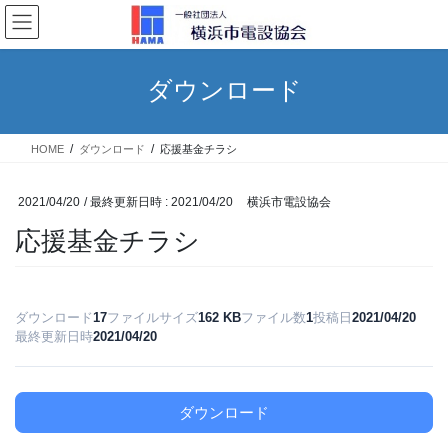
コ
ナ
ン
ビ
テ
ゲ
ン
ー
ダウンロード
ツ
シ
へ
ョ
ス
ン
HOME
ダウンロード
応援基金チラシ
キ
に
ッ
移
プ
動
2021/04/20
/ 最終更新日時 :
2021/04/20
横浜市電設協会
応援基金チラシ
ダウンロード
17
ファイルサイズ
162 KB
ファイル数
1
投稿日
2021/04/20
最終更新日時
2021/04/20
ダウンロード