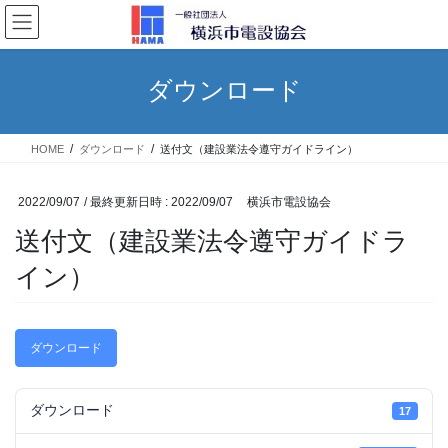
コ
ナ
ン
ビ
テ
ゲ
ン
ー
ダウンロード
ツ
シ
へ
ョ
ス
ン
HOME
ダウンロード
送付文（建設業法令遵守ガイドライン）
キ
に
ッ
移
プ
動
2022/09/07
/ 最終更新日時 :
2022/09/07
横浜市電設協会
送付文（建設業法令遵守ガイドラ
イン）
ダウンロード
ダウンロード
17