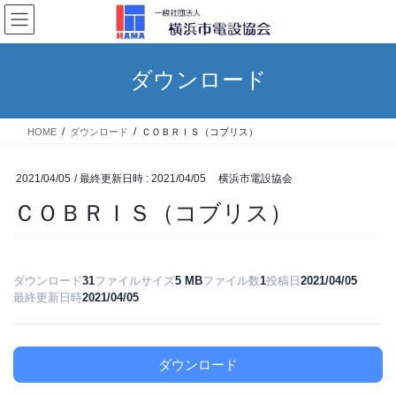
コ
ナ
ン
ビ
テ
ゲ
ン
ー
ダウンロード
ツ
シ
へ
ョ
ス
ン
HOME
ダウンロード
ＣＯＢＲＩＳ（コブリス）
キ
に
ッ
移
プ
動
2021/04/05
/ 最終更新日時 :
2021/04/05
横浜市電設協会
ＣＯＢＲＩＳ（コブリス）
ダウンロード
31
ファイルサイズ
5 MB
ファイル数
1
投稿日
2021/04/05
最終更新日時
2021/04/05
ダウンロード