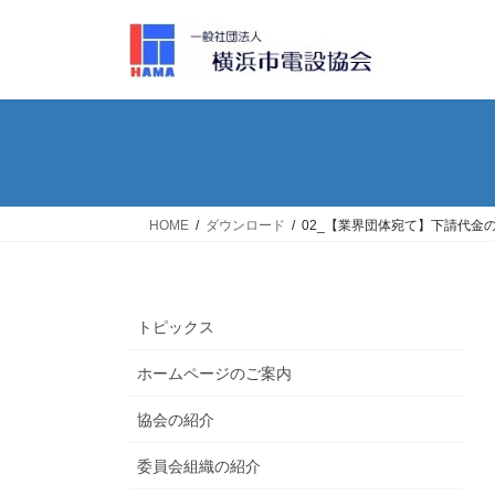
コ
ナ
ン
ビ
テ
ゲ
ン
ー
ツ
シ
へ
ョ
ス
ン
キ
に
ッ
移
HOME
ダウンロード
02_【業界団体宛て】下請代
プ
動
トピックス
ホームページのご案内
協会の紹介
委員会組織の紹介