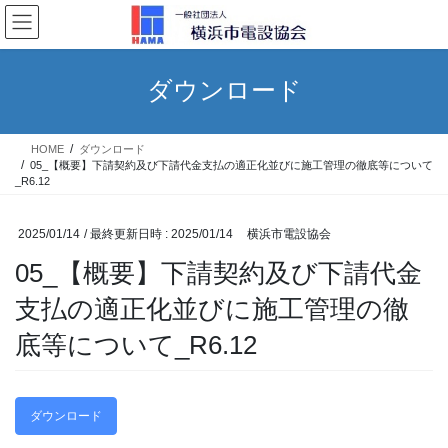
コ
ナ
ン
ビ
テ
ゲ
ン
ー
ダウンロード
ツ
シ
へ
ョ
ス
ン
HOME
ダウンロード
キ
に
05_【概要】下請契約及び下請代金支払の適正化並びに施工管理の徹底等について
ッ
移
_R6.12
プ
動
2025/01/14
/ 最終更新日時 :
2025/01/14
横浜市電設協会
05_【概要】下請契約及び下請代金
支払の適正化並びに施工管理の徹
底等について_R6.12
ダウンロード