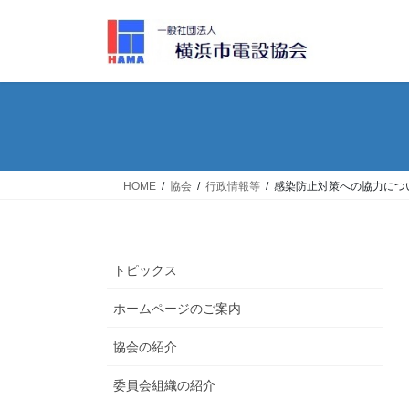
コ
ナ
ン
ビ
テ
ゲ
ン
ー
ツ
シ
へ
ョ
ス
ン
キ
に
ッ
移
HOME
協会
行政情報等
感染防止対策への協力につ
プ
動
トピックス
ホームページのご案内
協会の紹介
委員会組織の紹介