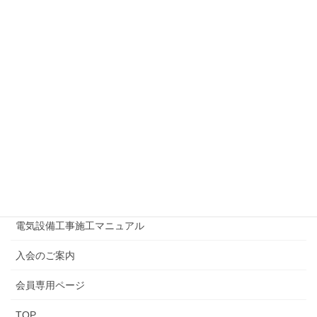
主要事業日程表
事務局アクセス
行政情報等
書類一覧
リンク集
広報誌はまでん
情報公開
電気設備工事施工マニュアル
入会のご案内
会員専用ページ
TOP