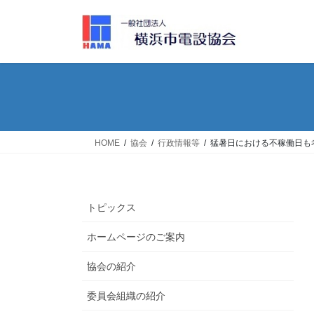
コ
ナ
ン
ビ
テ
ゲ
ン
ー
ツ
シ
へ
ョ
ス
ン
キ
に
ッ
移
HOME
協会
行政情報等
猛暑日における不稼働日も
プ
動
トピックス
ホームページのご案内
協会の紹介
委員会組織の紹介