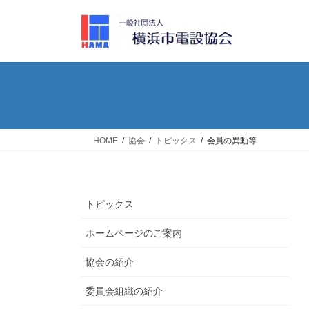
コ
ナ
ン
ビ
テ
ゲ
ン
ー
ツ
シ
へ
ョ
ス
ン
キ
に
ッ
移
HOME
協会
トピックス
会員の異動等
プ
動
トピックス
ホームページのご案内
協会の紹介
委員会組織の紹介