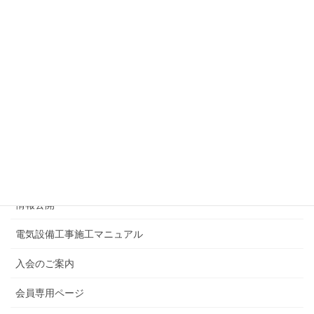
主要事業日程表
事務局アクセス
行政情報等
書類一覧
リンク集
広報誌はまでん
情報公開
電気設備工事施工マニュアル
入会のご案内
会員専用ページ