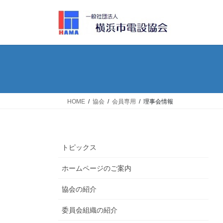
コ
ナ
ン
ビ
テ
ゲ
ン
ー
ツ
シ
へ
ョ
ス
ン
キ
に
ッ
移
HOME
協会
会員専用
理事会情報
プ
動
トピックス
ホームページのご案内
協会の紹介
委員会組織の紹介