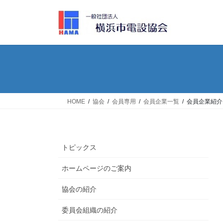
コ
ナ
ン
ビ
テ
ゲ
ン
ー
ツ
シ
へ
ョ
ス
ン
キ
に
ッ
移
HOME
協会
会員専用
会員企業一覧
会員企業紹介
プ
動
トピックス
ホームページのご案内
協会の紹介
委員会組織の紹介