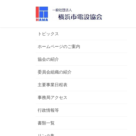
コ
ナ
ン
ビ
テ
ゲ
ン
ー
ツ
シ
トピックス
へ
ョ
ホームページのご案内
ス
ン
キ
に
協会の紹介
ッ
移
プ
動
委員会組織の紹介
主要事業日程表
事務局アクセス
行政情報等
書類一覧
リンク集